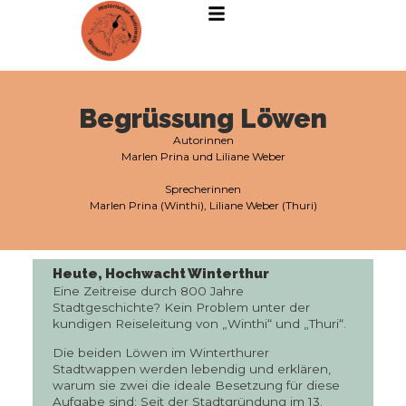
Begrüssung Löwen
Autorinnen
Marlen Prina und Liliane Weber
Sprecherinnen
Marlen Prina (Winthi), Liliane Weber (Thuri)
Heute, Hochwacht Winterthur
Eine Zeitreise durch 800 Jahre
Stadtgeschichte? Kein Problem unter der
kundigen Reiseleitung von „Winthi“ und „Thuri“.
Die beiden Löwen im Winterthurer
Stadtwappen werden lebendig und erklären,
warum sie zwei die ideale Besetzung für diese
Aufgabe sind: Seit der Stadtgründung im 13.