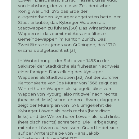
Löwen. Daraus lässt sich schliessen, dass Rudolf
von Habsburg, der zu dieser Zeit deutscher
König war und 1275 das Erbe der
ausgestorbenen Kyburger angetreten hatte, der
Stadt erlaubte, das Kyburger Wappen als
Stadtwappen zu führen.[30] Das Winterthurer
Wappen ist das damit mit Abstand älteste
Gemeindewappen im Kanton Zürich. Das
Zweitälteste ist jenes von Grüningen, das 1370
erstmals aufgetaucht ist.[31]
In Winterthur gilt der Schild von 1493 in der
Sakristei der Stadtkirche als frühester Nachweis
einer farbigen Darstellung des Kyburger
Wappens als Stadtwappen.[32] Auf der Zürcher
Kantonskarte von Jos Murer von 1566 zeigt das
Winterthurer Wappen als spiegelbildlich zum
Wappen von Kyburg, also mit zwei nach rechts
(heraldisch links) schreitenden Löwen, dagegen
zeigt der Murerplan von 1576 umgekehrt die
Kyburger Löwen als nach rechts (heraldisch
links) und die Winterthurer Löwen als nach links
(heraldisch rechts) schreitend. Die Farbgebung
mit roten Löwen auf weissem Grund findet sich
auf der Ämterscheibe von Hans Jakob
Nüscheler d. Ä. von 1616.[33]